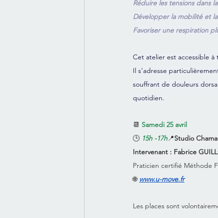
Réduire les tensions dans l
Développer la mobilité et l
Favoriser une respiration plu
Cet atelier est accessible à
Il s’adresse particulièremen
souffrant de douleurs dorsa
quotidien.
📆 
Samedi 25 avril
🕒 
15h -17h
📍
Studio Cham
Intervenant : Fabrice GUIL
Praticien certifié Méthode
🌐 
www.u-move.fr
Les places sont volontaire