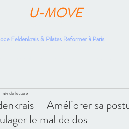
U-MOVE
FABRICE GUILLON
de Feldenkrais & Pilates Reformer à Paris
cueil
Bien Vieillir
Mouvement & Expertise
Santé au Travail
Pre
2 min de lecture
denkrais – Améliorer sa post
oulager le mal de dos