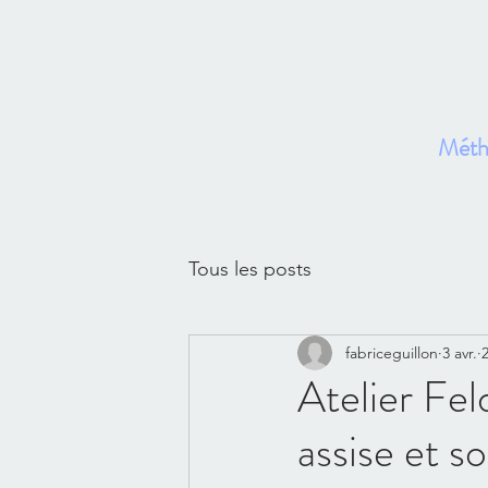
Métho
Ac
Tous les posts
fabriceguillon
3 avr.
Atelier Fel
assise et s