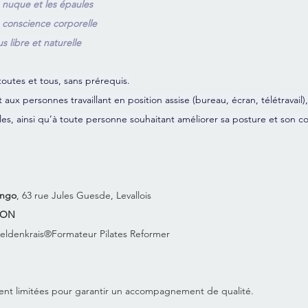
a nuque et les épaules
a conscience corporelle
s libre et naturelle
 toutes et tous, sans prérequis.
t aux personnes travaillant en position assise (bureau, écran, télétravail
les, ainsi qu’à toute personne souhaitant améliorer sa posture et son co
ango
, 63 rue Jules Guesde, Levallois
LON 
 Feldenkrais®Formateur Pilates Reformer
ment limitées pour garantir un accompagnement de qualité.