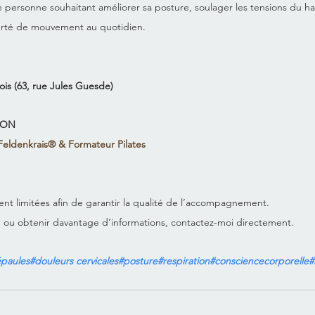
te personne souhaitant améliorer sa posture, soulager les tensions du ha
erté de mouvement au quotidien.
is (63, rue Jules Guesde)
LLON
eldenkrais® & Formateur Pilates 
ent limitées afin de garantir la qualité de l’accompagnement.
e ou obtenir davantage d’informations, contactez-moi directement.
épaules#douleurs cervicales#posture#respiration#consciencecorporelle