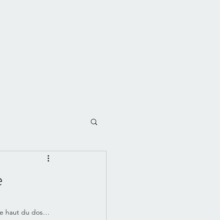
06 26 65 60 56
stations
Témoignages
Blog
e
 le haut du dos… 