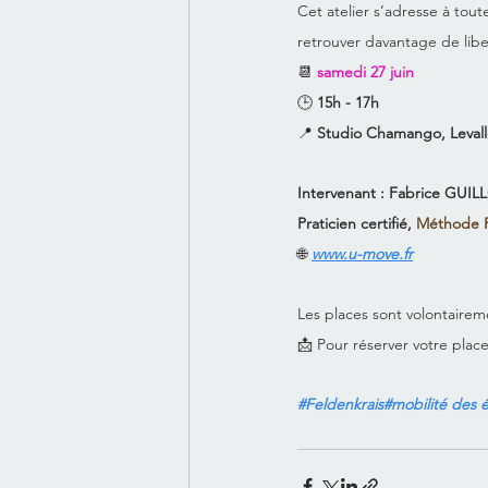
Cet atelier s’adresse à tou
retrouver davantage de lib
📆 
samedi 27 juin
🕒 
15h - 17h
📍 
Studio Chamango, Levallo
Intervenant : Fabrice GUI
Praticien certifié, 
Méthode F
🌐 
www.u-move.fr
Les places sont volontairem
📩 Pour réserver votre plac
#Feldenkrais
#mobilité des 