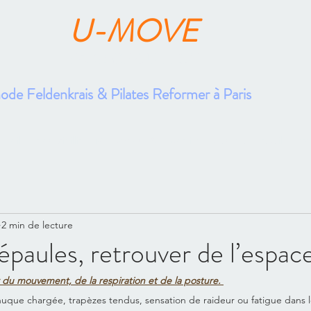
U-MOVE
FABRICE GUILLON
de Feldenkrais & Pilates Reformer à Paris
cueil
Bien Vieillir
Mouvement & Expertise
Santé au Travail
Pre
2 min de lecture
 épaules, retrouver de l’espac
 du mouvement, de la respiration et de la posture. 
 nuque chargée, trapèzes tendus, sensation de raideur ou fatigue dans