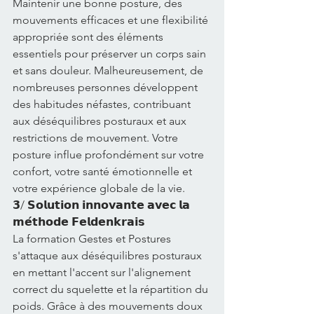
Maintenir une bonne posture, des 
mouvements efficaces et une flexibilité 
appropriée sont des éléments 
essentiels pour préserver un corps sain 
et sans douleur. Malheureusement, de 
nombreuses personnes développent 
des habitudes néfastes, contribuant 
aux déséquilibres posturaux et aux 
restrictions de mouvement. Votre 
posture influe profondément sur votre 
confort, votre santé émotionnelle et 
votre expérience globale de la vie.
𝟯/ 𝗦𝗼𝗹𝘂𝘁𝗶𝗼𝗻 𝗶𝗻𝗻𝗼𝘃𝗮𝗻𝘁𝗲 𝗮𝘃𝗲𝗰 𝗹𝗮 
𝗺𝗲́𝘁𝗵𝗼𝗱𝗲 𝗙𝗲𝗹𝗱𝗲𝗻𝗸𝗿𝗮𝗶𝘀
La formation Gestes et Postures 
s'attaque aux déséquilibres posturaux 
en mettant l'accent sur l'alignement 
correct du squelette et la répartition du 
poids. Grâce à des mouvements doux 