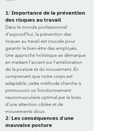
𝟭/ 𝗜𝗺𝗽𝗼𝗿𝘁𝗮𝗻𝗰𝗲 𝗱𝗲 𝗹𝗮 𝗽𝗿𝗲́𝘃𝗲𝗻𝘁𝗶𝗼𝗻 
𝗱𝗲𝘀 𝗿𝗶𝘀𝗾𝘂𝗲𝘀 𝗮𝘂 𝘁𝗿𝗮𝘃𝗮𝗶𝗹
Dans le monde professionnel 
d'aujourd'hui, la prévention des 
risques au travail est cruciale pour 
garantir le bien-être des employés. 
Une approche holistique se démarque 
en mettant l'accent sur l'amélioration 
de la posture et du mouvement. En 
comprenant que notre corps est 
adaptable, cette méthode cherche à 
promouvoir un fonctionnement 
neuromusculaire optimal par le biais 
d'une attention ciblée et de 
mouvements doux.
𝟮/ 𝗟𝗲𝘀 𝗰𝗼𝗻𝘀𝗲́𝗾𝘂𝗲𝗻𝗰𝗲𝘀 𝗱'𝘂𝗻𝗲 
𝗺𝗮𝘂𝘃𝗮𝗶𝘀𝗲 𝗽𝗼𝘀𝘁𝘂𝗿𝗲