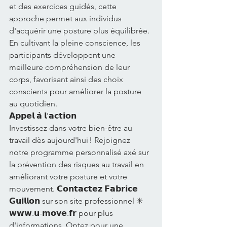
et des exercices guidés, cette 
approche permet aux individus 
d'acquérir une posture plus équilibrée. 
En cultivant la pleine conscience, les 
participants développent une 
meilleure compréhension de leur 
corps, favorisant ainsi des choix 
conscients pour améliorer la posture 
au quotidien.
𝗔𝗽𝗽𝗲𝗹 𝗮̀ 𝗹'𝗮𝗰𝘁𝗶𝗼𝗻
Investissez dans votre bien-être au 
travail dès aujourd'hui ! Rejoignez 
notre programme personnalisé axé sur 
la prévention des risques au travail en 
améliorant votre posture et votre 
mouvement. 𝗖𝗼𝗻𝘁𝗮𝗰𝘁𝗲𝘇 𝗙𝗮𝗯𝗿𝗶𝗰𝗲 
𝗚𝘂𝗶𝗹𝗹𝗼𝗻 sur son site professionnel ✳ 
𝘄𝘄𝘄.𝘂-𝗺𝗼𝘃𝗲.𝗳𝗿 pour plus 
d'informations. Optez pour une 