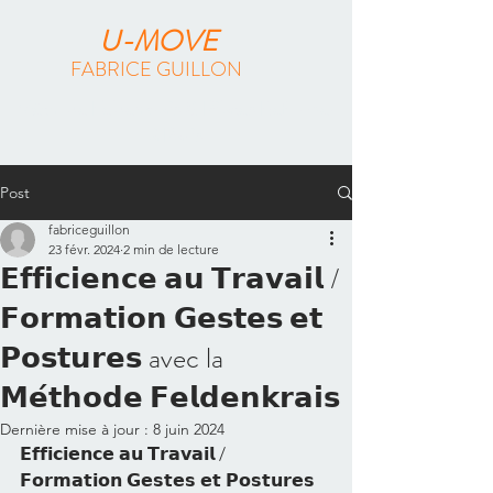
U-MOVE
FABRICE GUILLON
Méthode Feldenkrais & Pilates Reformer
à Paris
Post
fabriceguillon
23 févr. 2024
2 min de lecture
𝗘𝗳𝗳𝗶𝗰𝗶𝗲𝗻𝗰𝗲 𝗮𝘂 𝗧𝗿𝗮𝘃𝗮𝗶𝗹 /
𝗙𝗼𝗿𝗺𝗮𝘁𝗶𝗼𝗻 𝗚𝗲𝘀𝘁𝗲𝘀 𝗲𝘁
𝗣𝗼𝘀𝘁𝘂𝗿𝗲𝘀 avec la
𝗠𝗲́𝘁𝗵𝗼𝗱𝗲 𝗙𝗲𝗹𝗱𝗲𝗻𝗸𝗿𝗮𝗶𝘀
Dernière mise à jour :
8 juin 2024
𝗘𝗳𝗳𝗶𝗰𝗶𝗲𝗻𝗰𝗲 𝗮𝘂 𝗧𝗿𝗮𝘃𝗮𝗶𝗹 / 
𝗙𝗼𝗿𝗺𝗮𝘁𝗶𝗼𝗻 𝗚𝗲𝘀𝘁𝗲𝘀 𝗲𝘁 𝗣𝗼𝘀𝘁𝘂𝗿𝗲𝘀 