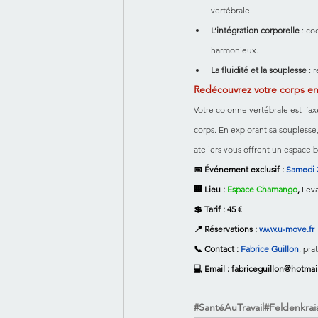
vertébrale.
L’intégration corporelle
 : c
harmonieux.
La fluidité et la souplesse
 : 
Redécouvrez votre corps 
Votre colonne vertébrale est l’axe
corps. En explorant sa souplesse
ateliers vous offrent un espace b
📅 Événement exclusif :
 Samedi 
🏢 Lieu :
 Espace Chamango
, 
Leva
💲 Tarif : 45 €
📍 Réservations :
www.u-move.fr
📞 Contact :
Fabrice Guillon
, pra
💻 Email : 
fabriceguillon@hotmai
#SantéAuTravail
#Feldenkrai