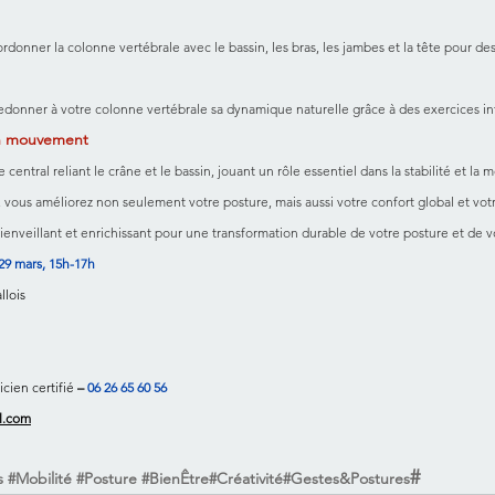
oordonner la colonne vertébrale avec le bassin, les bras, les jambes et la tête pour 
redonner à votre colonne vertébrale sa dynamique naturelle grâce à des exercices int
en mouvement
 central reliant le crâne et le bassin, jouant un rôle essentiel dans la stabilité et la m
, vous améliorez non seulement votre posture, mais aussi votre confort global et vot
ienveillant et enrichissant pour une transformation durable de votre posture et de vo
29 mars, 15h-17h
llois
ticien certifié
 – 
06 26 65 60 56
l.com
#
s
#Mobilité
#Posture
#BienÊtre
#Créativité
#Gestes
&Postures