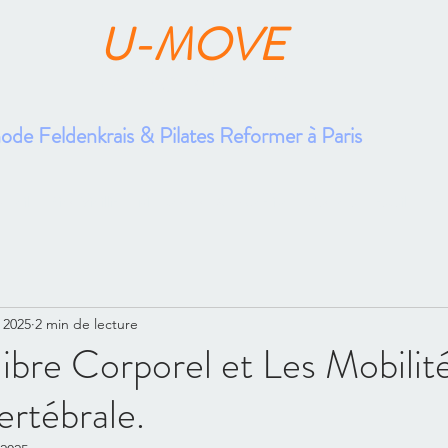
U-MOVE
FABRICE GUILLON
de Feldenkrais & Pilates Reformer à Paris
cueil
Bien Vieillir
Mouvement & Expertise
Santé au Travail
Pre
 2025
2 min de lecture
ibre Corporel et Les Mobilité
rtébrale.