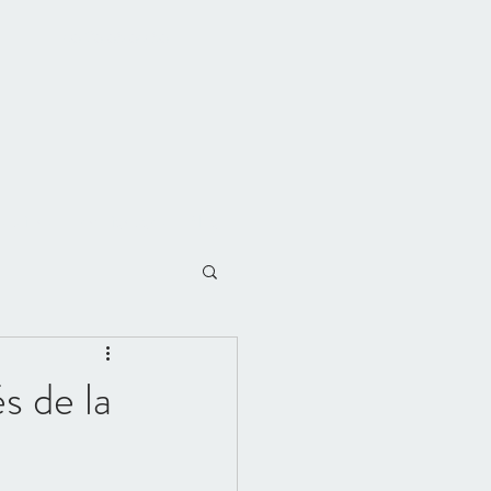
06 26 65 60 56
stations
Témoignages
Blog
s de la