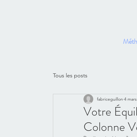
Métho
Ac
Tous les posts
fabriceguillon
4 mars
Votre Équil
Colonne Ve