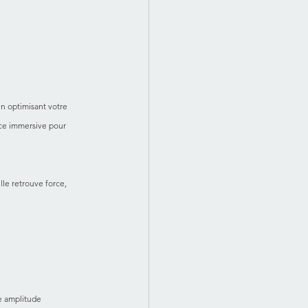
n optimisant votre 
nce immersive pour 
le retrouve force, 
ne amplitude 