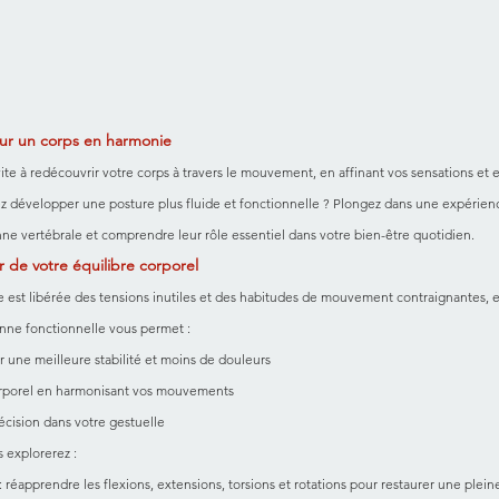
r un corps en harmonie
te à redécouvrir votre corps à travers le mouvement, en affinant vos sensations et e
tez développer une posture plus fluide et fonctionnelle ? Plongez dans une expérie
onne vertébrale et comprendre leur rôle essentiel dans votre bien-être quotidien.
er de votre équilibre corporel
 est libérée des tensions inutiles et des habitudes de mouvement contraignantes, el
onne fonctionnelle vous permet :
 une meilleure stabilité et moins de douleurs
corporel en harmonisant vos mouvements
écision dans votre gestuelle
s explorerez :
 : réapprendre les flexions, extensions, torsions et rotations pour restaurer une plei