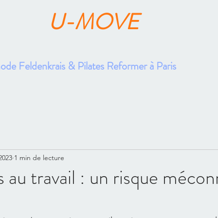
U-MOVE
FABRICE GUILLON
de Feldenkrais & Pilates Reformer à Paris
cueil
Bien Vieillir
Mouvement & Expertise
Santé au Travail
Pre
 2023
1 min de lecture
s au travail : un risque méco