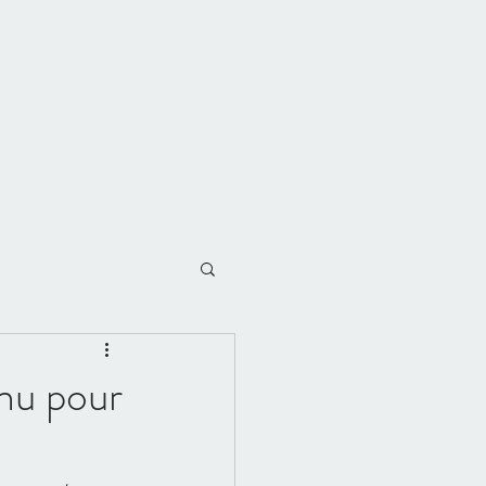
06 26 65 60 56
stations
Témoignages
Blog
nnu pour