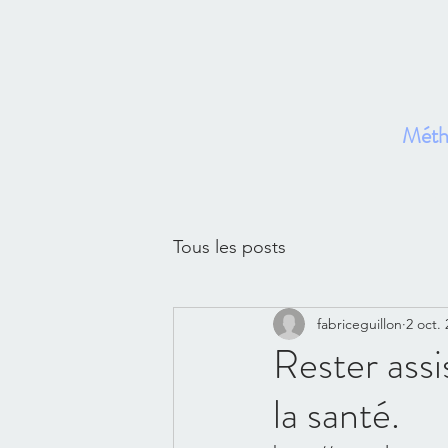
Métho
Ac
Tous les posts
fabriceguillon
2 oct.
Rester assi
la santé.