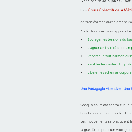
Dernière mise à jour :
2 oct
Ces
Cours Collectifs de la Mét
de transformer durablement vo
Au fil des cours, vous apprendrez
Soulager les tensions du bas
Gagner en fluidité et en am
Repartir l'effort harmonieus
Faciliter les gestes du quoti
Libérer les schémas corporel
Une Pédagogie Attentive - Une 
Chaque cours est centré sur un th
hanches, ou encore tonifier le p
Les mouvements se pratiquent le p
la gravité. Le praticien vous guid