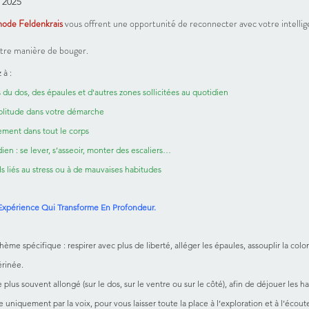
. 2025
hode Feldenkrais 
vous offrent une opportunité de reconnecter avec votre intellig
tre manière de bouger.
 à :
 du dos, des épaules et d'autres zones sollicitées au quotidien
plitude dans votre démarche
ement dans tout le corps
dien : se lever, s’asseoir, monter des escaliers…
s liés au stress ou à de mauvaises habitudes
Expérience Qui Transforme En Profondeur.
ème spécifique : respirer avec plus de liberté, alléger les épaules, assouplir la colon
érinée.
lus souvent allongé (sur le dos, sur le ventre ou sur le côté), afin de déjouer les 
e uniquement par la voix, pour vous laisser toute la place à l’exploration et à l’écoute