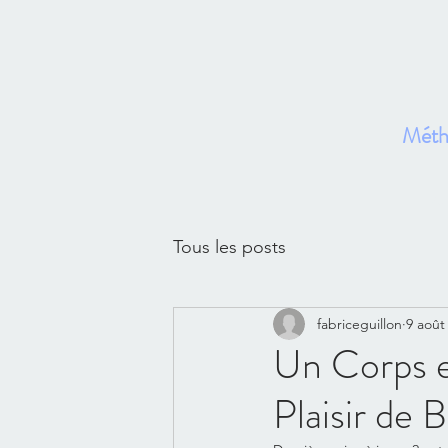
Métho
Ac
Tous les posts
fabriceguillon
9 août
Un Corps e
Plaisir de 