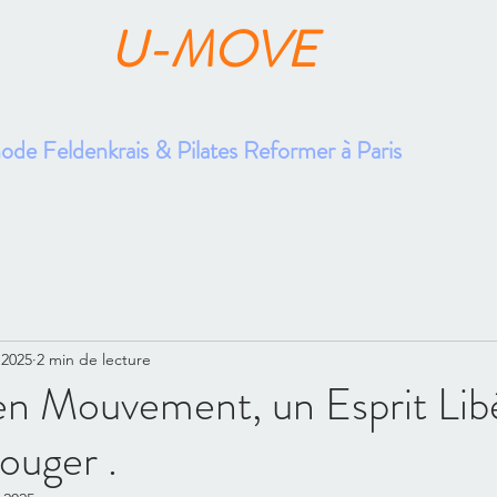
U-MOVE
FABRICE GUILLON
de Feldenkrais & Pilates Reformer à Paris
cueil
Bien Vieillir
Mouvement & Expertise
Santé au Travail
Pre
 2025
2 min de lecture
n Mouvement, un Esprit Libé
Bouger .