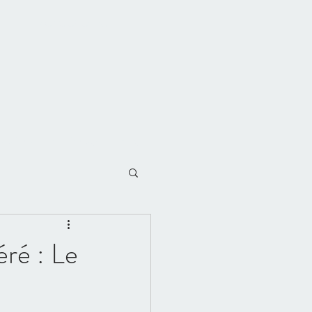
06 26 65 60 56
stations
Témoignages
Blog
ré : Le