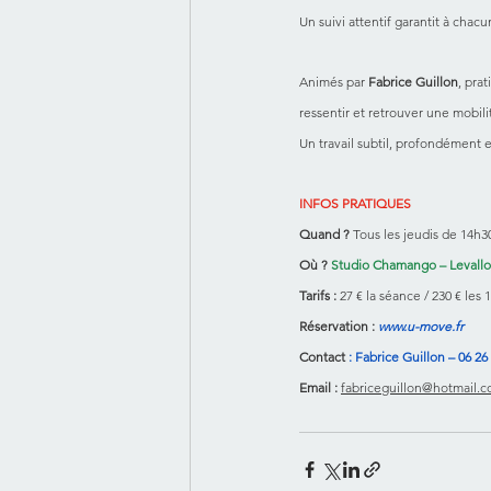
Un suivi attentif garantit à chac
Animés par 
Fabrice Guillon
, pra
ressentir et retrouver une mobilit
Un travail subtil, profondément e
INFOS PRATIQUES
Quand ?
 Tous les jeudis de 14h3
Où ?
Studio Chamango – Levallo
Tarifs :
 27 € la séance / 230 € les 
Réservation :
www.u-move.fr
Contact 
: Fabrice Guillon – 06 26
Email :
fabriceguillon@hotmail.