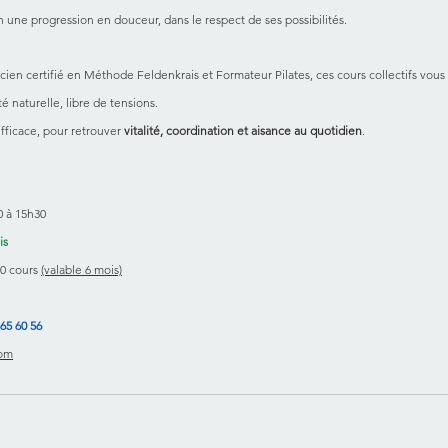
un une progression en douceur, dans le respect de ses possibilités.
ticien certifié en Méthode Feldenkrais et Formateur Pilates, ces cours collectifs vous in
é naturelle, libre de tensions.
fficace, pour retrouver 
vitalité, coordination et aisance au quotidien
.
0 à 15h30
is
10 cours 
(valable 6 mois)
 65 60 56
com