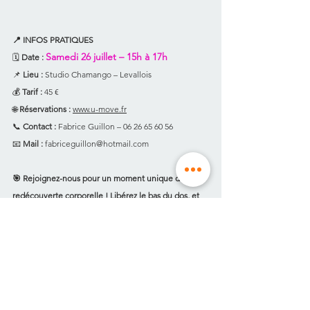
📍 INFOS PRATIQUES
Samedi 26 juillet – 15h à 17h
🗓️ 
Date :
📌 
Lieu :
 Studio Chamango – Levallois
💰 
Tarif :
 45 €
🌐 
Réservations :
www.u-move.fr
📞 
Contact :
 Fabrice Guillon – 06 26 65 60 56
📧 
Mail :
fabriceguillon@hotmail.com
🎯 Rejoignez-nous pour un moment unique de 
redécouverte corporelle ! Libérez le bas du dos, et 
avancez d’un pas léger vers plus de vitalité au 
quotidien.