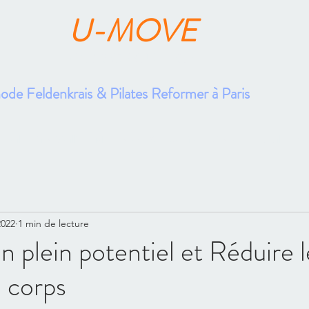
U-MOVE
FABRICE GUILLON
de Feldenkrais & Pilates Reformer à Paris
cueil
Bien Vieillir
Mouvement & Expertise
Santé au Travail
Pre
2022
1 min de lecture
n plein potentiel et Réduire l
u corps