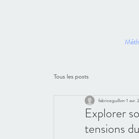
Métho
Ac
Tous les posts
fabriceguillon
1 avr. 
Explorer so
tensions d